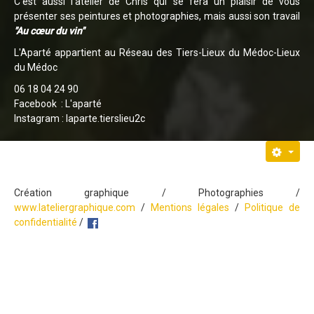
C'est aussi l'atelier de Chris qui se fera un plaisir de vous
présenter ses peintures et photographies, mais aussi son travail
"Au cœur du vin"
L'Aparté appartient au
Réseau des Tiers-Lieux du Médoc-Lieux
du Médoc
06 18 04 24 90
Facebook :
L'aparté
I
nstagram :
laparte.tierslieu2c
Création graphique / Photographies /
www.lateliergraphique.com
/
Mentions légales
/
Politique de
confidentialité
/