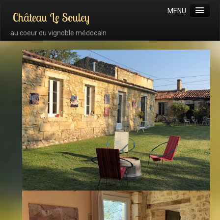
MENU
Château Le Souley
au coeur du vignoble médocain
La maison d'hôtes
La chambre Malbec
La chambre Cabernet
La chambre Merlot
La chambre Sauvignon Sémillon
La chambre Syrah
La chambre Petit Verdot
Les alentours
Les tarifs
Réserver / Nous contacter